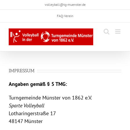
Skip
volleyball@tg-muenster.de
to
FAQ-Verein
content
IMPRESSUM
Angaben gemäß § 5 TMG:
Turngemeinde Münster von 1862 e.V.
Sparte Volleyball
Lotharingerstraße 17
48147 Münster