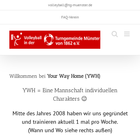
Skip
volleyball@tg-muenster.de
to
FAQ-Verein
content
Willkommen bei
Your Way Home (YWH)
YWH = Eine Mannschaft individuellen
Charakters 😉
Mitte des Jahres 2008 haben wir uns gegründet
und trainieren aktuell 1 mal pro Woche.
(Wann und Wo siehe rechts außen)