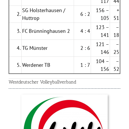
117
44
SG Holsterhausen /
156 –
+
2.
6 : 2
Huttrop
105
51
123 –
–
3.
FC Brünninghausen 2
4 : 4
141
18
121 –
–
4.
TG Münster
2 : 6
146
25
104 –
–
5.
Werdener TB
1 : 7
156
52
Westdeutscher Volleyballverband