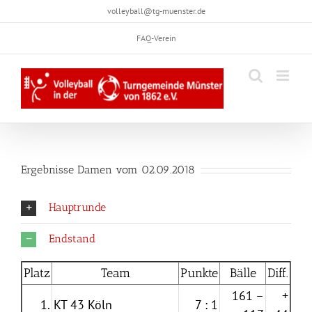
Skip
volleyball@tg-muenster.de
to
FAQ-Verein
content
Ergebnisse Damen vom 02.09.2018
Hauptrunde
Endstand
Platz
Team
Punkte
Bälle
Diff.
161 –
+
1.
KT 43 Köln
7 : 1