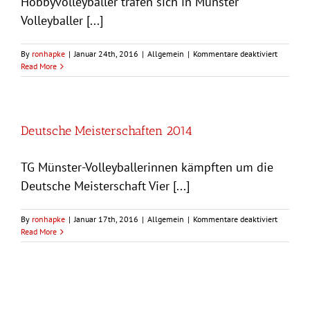
Hobbyvolleyballer trafen sich in Münster
Volleyballer [...]
für
By
ronhapke
|
Januar 24th, 2016
|
Allgemein
|
Kommentare deaktiviert
Landesme
Read More
2015
Deutsche Meisterschaften 2014
TG Münster-Volleyballerinnen kämpften um die
Deutsche Meisterschaft Vier [...]
für
By
ronhapke
|
Januar 17th, 2016
|
Allgemein
|
Kommentare deaktiviert
Deutsche
Read More
Meisters
2014