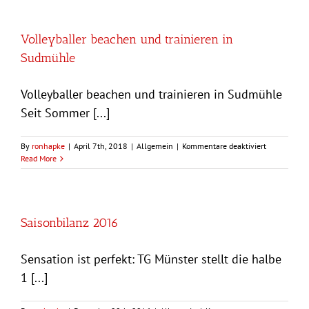
Volleyballer beachen und trainieren in
Sudmühle
Volleyballer beachen und trainieren in Sudmühle
Seit Sommer [...]
für
By
ronhapke
|
April 7th, 2018
|
Allgemein
|
Kommentare deaktiviert
Volleyballer
Read More
beachen
und
trainieren
in
Sudmühle
Saisonbilanz 2016
Sensation ist perfekt: TG Münster stellt die halbe
1 [...]