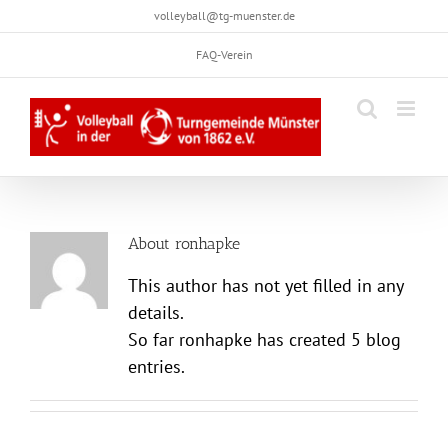
Skip
volleyball@tg-muenster.de
to
FAQ-Verein
content
About
ronhapke
This author has not yet filled in any
details.
So far ronhapke has created 5 blog
entries.