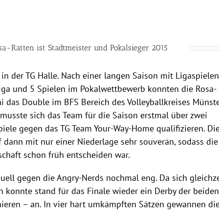
a-Ratten ist Stadtmeister und Pokalsieger 2015
in der TG Halle. Nach einer langen Saison mit Ligaspielen
tliga und 5 Spielen im Pokalwettbewerb konnten die Rosa-
ni das Double im BFS Bereich des Volleyballkreises Münst
 musste sich das Team für die Saison erstmal über zwei
piele gegen das TG Team Your-Way-Home qualifizieren. Di
f dann mit nur einer Niederlage sehr souverän, sodass die
schaft schon früh entscheiden war.
uell gegen die Angry-Nerds nochmal eng. Da sich gleichze
konnte stand für das Finale wieder ein Derby der beiden
ieren – an. In vier hart umkämpften Sätzen gewannen di