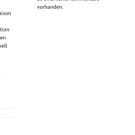
vorhanden.
aison
tion
ren
nell
–