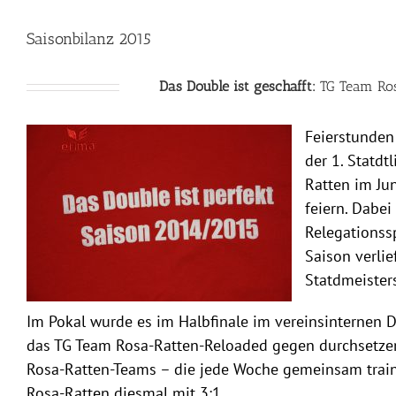
Saisonbilanz 2015
Das Double ist geschafft:
TG Team Ros
Feierstunden 
der 1. Statd
Ratten im Ju
feiern. Dabei
Relegationss
Saison verlie
Statdmeister
Im Pokal wurde es im Halbfinale im vereinsinternen D
das TG Team Rosa-Ratten-Reloaded gegen durchsetzen 
Rosa-Ratten-Teams – die jede Woche gemeinsam train
Rosa-Ratten diesmal mit 3:1.