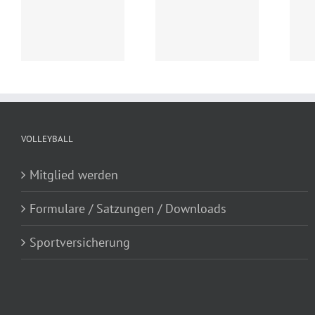
Anmeldung zum
n
Save The Date: Die
Ratten Cup 2024:
ng
Ratten werden 35
ausgebucht
VOLLEYBALL
Mitglied werden
Formulare / Satzungen / Downloads
Sportversicherung