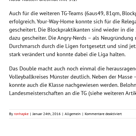
Auch für die weiteren TG-Teams (6aus49, 81qm, Block
erfolgreich. Your-Way-Home konnte sich für die Relegat
gescheitert. Die Blockpraktikanten sind wieder in die
dazu gescheiter. Die Angry-Nerds – als Neugründung m
Durchmarsch durch die Ligen fortgesetzt und sind jetz
stark verändert und konnte dabei die Liga halten.
Das Double macht auch noch einmal die herausragend
Volleyballkreises Münster deutlich. Neben der Masse –
konnte auch die Klasse nachgewiesen werden. Beloh
Landesmeisterschaften an die TG (siehe weiteren Artik
für
By
ronhapke
|
Januar 24th, 2016
|
Allgemein
|
Kommentare deaktiviert
Saisonbil
2015