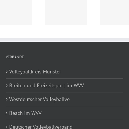
Registrierung
Damen der Rosa
Beachkooperation
Ratten erfoglreich
2023 online
VERBÄNDE
Volleyballkreis Münster
Breiten und Freizeitsport im WVV
Westdeutscher Volleyballve
Beach im WVV
Deutscher Volleyballverband