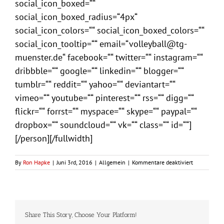
social_icon_boxed=““
social_icon_boxed_radius=“4px“
social_icon_colors=““ social_icon_boxed_colors=““
social_icon_tooltip=““ email=“volleyball@tg-
muenster.de“ facebook=““ twitter=““ instagram=““
dribbble=““ google=““ linkedin=““ blogger=““
tumblr=““ reddit=““ yahoo=““ deviantart=““
vimeo=““ youtube=““ pinterest=““ rss=““ digg=““
flickr=““ forrst=““ myspace=““ skype=““ paypal=““
dropbox=““ soundcloud=““ vk=““ class=““ id=““]
[/person][/fullwidth]
für
By
Ron Hapke
|
Juni 3rd, 2016
|
Allgemein
|
Kommentare deaktiviert
Saisonabsch
2016
Share This Story, Choose Your Platform!