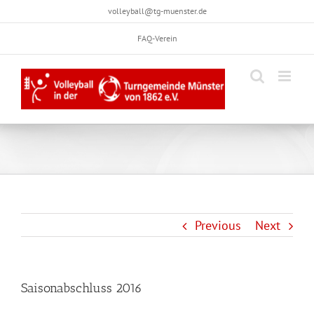
Skip
volleyball@tg-muenster.de
to
FAQ-Verein
content
Previous
Next
Saisonabschluss 2016