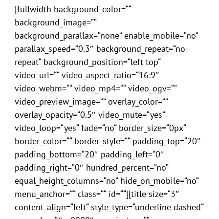
[fullwidth background_color=““
background_image=““
background_parallax=“none“ enable_mobile=“no“
parallax_speed=“0.3″ background_repeat=“no-
repeat“ background_position=“left top“
video_url=““ video_aspect_ratio=“16:9″
video_webm=““ video_mp4=““ video_ogv=““
video_preview_image=““ overlay_color=““
overlay_opacity=“0.5″ video_mute=“yes“
video_loop=“yes“ fade=“no“ border_size=“0px“
border_color=““ border_style=““ padding_top=“20″
padding_bottom=“20″ padding_left=“0″
padding_right=“0″ hundred_percent=“no“
equal_height_columns=“no“ hide_on_mobile=“no“
menu_anchor=““ class=““ id=““][title size=“3″
content_align=“left“ style_type=“underline dashed“