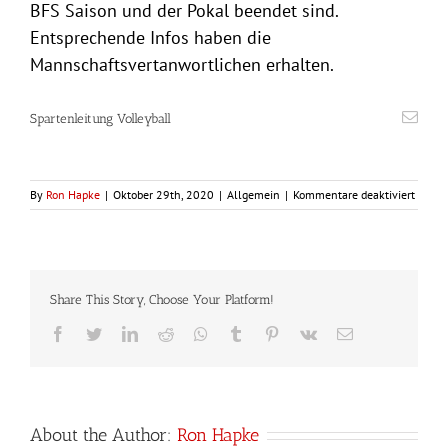
BFS Saison und der Pokal beendet sind.
Entsprechende Infos haben die
Mannschaftsvertanwortlichen erhalten.
Spartenleitung Volleyball
für
By
Ron Hapke
|
Oktober 29th, 2020
|
Allgemein
|
Kommentare deaktiviert
Corona
Hallen
in
der
TG
Share This Story, Choose Your Platform!
wieder
mögli
Facebook
Twitter
LinkedIn
Reddit
Whatsapp
Tumblr
Pinterest
Vk
Email
About the Author:
Ron Hapke