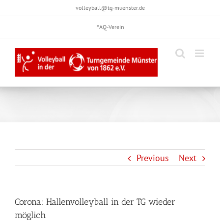
Skip
volleyball@tg-muenster.de
to
FAQ-Verein
content
Previous
Next
Corona: Hallenvolleyball in der TG wieder
möglich