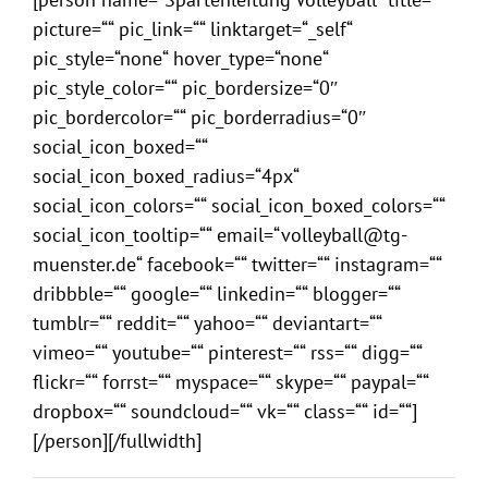
picture=““ pic_link=““ linktarget=“_self“
pic_style=“none“ hover_type=“none“
pic_style_color=““ pic_bordersize=“0″
pic_bordercolor=““ pic_borderradius=“0″
social_icon_boxed=““
social_icon_boxed_radius=“4px“
social_icon_colors=““ social_icon_boxed_colors=““
social_icon_tooltip=““ email=“volleyball@tg-
muenster.de“ facebook=““ twitter=““ instagram=““
dribbble=““ google=““ linkedin=““ blogger=““
tumblr=““ reddit=““ yahoo=““ deviantart=““
vimeo=““ youtube=““ pinterest=““ rss=““ digg=““
flickr=““ forrst=““ myspace=““ skype=““ paypal=““
dropbox=““ soundcloud=““ vk=““ class=““ id=““]
[/person][/fullwidth]