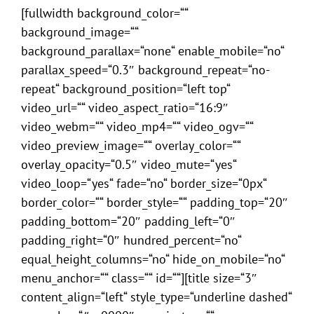
[fullwidth background_color=““
background_image=““
background_parallax=“none“ enable_mobile=“no“
parallax_speed=“0.3″ background_repeat=“no-
repeat“ background_position=“left top“
video_url=““ video_aspect_ratio=“16:9″
video_webm=““ video_mp4=““ video_ogv=““
video_preview_image=““ overlay_color=““
overlay_opacity=“0.5″ video_mute=“yes“
video_loop=“yes“ fade=“no“ border_size=“0px“
border_color=““ border_style=““ padding_top=“20″
padding_bottom=“20″ padding_left=“0″
padding_right=“0″ hundred_percent=“no“
equal_height_columns=“no“ hide_on_mobile=“no“
menu_anchor=““ class=““ id=““][title size=“3″
content_align=“left“ style_type=“underline dashed“