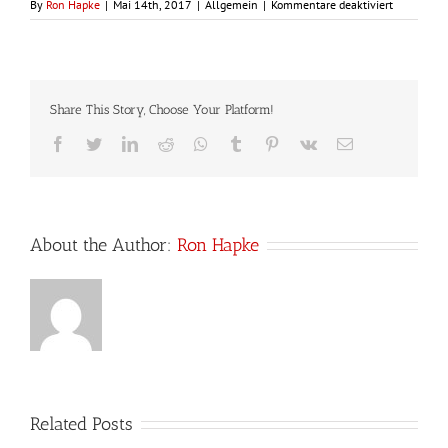
für
By
Ron Hapke
|
Mai 14th, 2017
|
Allgemein
|
Kommentare deaktiviert
Erfolgreich
bei
dem
Bezirks
Cup
Share This Story, Choose Your Platform!
2017
Facebook
Twitter
LinkedIn
Reddit
Whatsapp
Tumblr
Pinterest
Vk
Email
About the Author:
Ron Hapke
Related Posts