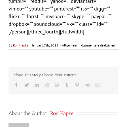
tumblr=““ reddit=““ yahoo=““ deviantart=““
vimeo=““ youtube=““ pinterest=““ rss=““ digg=““
flickr=““ forrst=““ myspace=““ skype=““ paypal=““
dropbox=““ soundcloud=““ vk=““ class=““ id=““]
[/person][/three_fourth][/fullwidth]
für
By
Ron Hapke
|
Januar 17th, 2015
|
Allgemein
|
Kommentare deaktiviert
Saisonb
2014
Share This Story, Choose Your Platform!
Facebook
Twitter
LinkedIn
Reddit
Whatsapp
Tumblr
Pinterest
Vk
Email
About the Author:
Ron Hapke