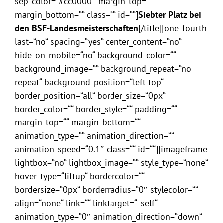
sep_color=“#cc0000″ margin_top=““
margin_bottom=““ class=““ id=““]
Siebter Platz bei
den BSF-Landesmeisterschaften
[/title][one_fourth
last=“no“ spacing=“yes“ center_content=“no“
hide_on_mobile=“no“ background_color=““
background_image=““ background_repeat=“no-
repeat“ background_position=“left top“
border_position=“all“ border_size=“0px“
border_color=““ border_style=““ padding=““
margin_top=““ margin_bottom=““
animation_type=““ animation_direction=““
animation_speed=“0.1″ class=““ id=““][imageframe
lightbox=“no“ lightbox_image=““ style_type=“none“
hover_type=“liftup“ bordercolor=““
bordersize=“0px“ borderradius=“0″ stylecolor=““
align=“none“ link=““ linktarget=“_self“
animation_type=“0″ animation_direction=“down“