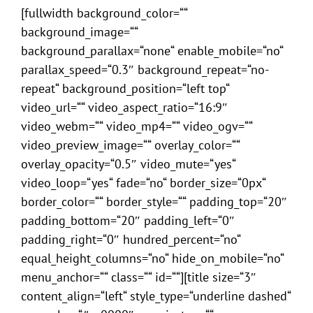
[fullwidth background_color=““
background_image=““
background_parallax=“none“ enable_mobile=“no“
parallax_speed=“0.3″ background_repeat=“no-
repeat“ background_position=“left top“
video_url=““ video_aspect_ratio=“16:9″
video_webm=““ video_mp4=““ video_ogv=““
video_preview_image=““ overlay_color=““
overlay_opacity=“0.5″ video_mute=“yes“
video_loop=“yes“ fade=“no“ border_size=“0px“
border_color=““ border_style=““ padding_top=“20″
padding_bottom=“20″ padding_left=“0″
padding_right=“0″ hundred_percent=“no“
equal_height_columns=“no“ hide_on_mobile=“no“
menu_anchor=““ class=““ id=““][title size=“3″
content_align=“left“ style_type=“underline dashed“