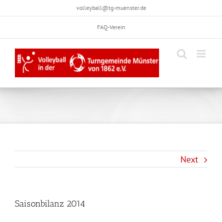
Skip
volleyball@tg-muenster.de
to
FAQ-Verein
content
Next
Saisonbilanz 2014