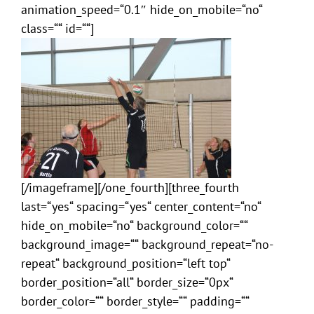
animation_speed=“0.1″ hide_on_mobile=“no“
class=““ id=““]
[/imageframe][/one_fourth][three_fourth
last=“yes“ spacing=“yes“ center_content=“no“
hide_on_mobile=“no“ background_color=““
background_image=““ background_repeat=“no-
repeat“ background_position=“left top“
border_position=“all“ border_size=“0px“
border_color=““ border_style=““ padding=““