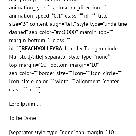
animation_type=““ animation_direction=““
animation_speed=“0.1″ class=““ id=““][title
size=“3″ content_align=“left“ style_type=“underline
dashed“ sep_color=“#cc0000″ margin_top=““
margin_bottom=““ class=““
id=““]
BEACHVOLLEYBALL
in der Turngemeinde
Münster.[/title][separator style_type=“none“
top_margin=“10″ bottom_margin=“10″
sep_color=““ border_size=““ icon=““ icon_circle=““
icon_circle_color=““ width=““ alignment=“center“
class=““ id=““]
Lore Ipsum …
To be Done
[separator style_type=“none“ top_margin=“10″