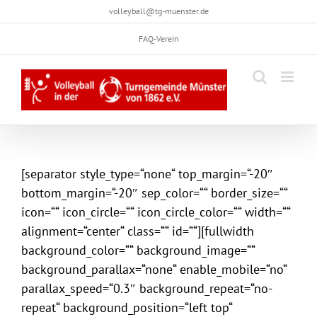
Skip
volleyball@tg-muenster.de
to
FAQ-Verein
content
[separator style_type=“none“ top_margin=“-20″
bottom_margin=“-20″ sep_color=““ border_size=““
icon=““ icon_circle=““ icon_circle_color=““ width=““
alignment=“center“ class=““ id=““][fullwidth
background_color=““ background_image=““
background_parallax=“none“ enable_mobile=“no“
parallax_speed=“0.3″ background_repeat=“no-
repeat“ background_position=“left top“