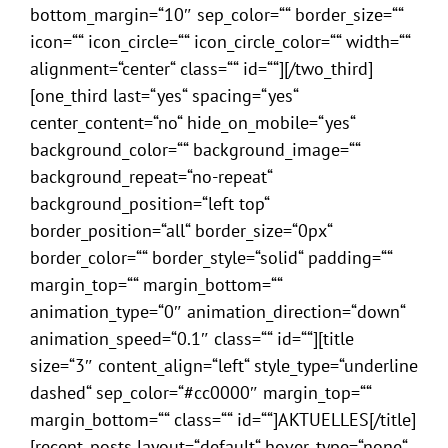
bottom_margin=“10″ sep_color=““ border_size=““
icon=““ icon_circle=““ icon_circle_color=““ width=““
alignment=“center“ class=““ id=““][/two_third]
[one_third last=“yes“ spacing=“yes“
center_content=“no“ hide_on_mobile=“yes“
background_color=““ background_image=““
background_repeat=“no-repeat“
background_position=“left top“
border_position=“all“ border_size=“0px“
border_color=““ border_style=“solid“ padding=““
margin_top=““ margin_bottom=““
animation_type=“0″ animation_direction=“down“
animation_speed=“0.1″ class=““ id=““][title
size=“3″ content_align=“left“ style_type=“underline
dashed“ sep_color=“#cc0000″ margin_top=““
margin_bottom=““ class=““ id=““]AKTUELLES[/title]
[recent_posts layout=“default“ hover_type=“none“