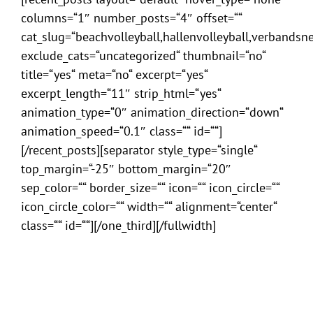
columns=“1″ number_posts=“4″ offset=““
cat_slug=“beachvolleyball,hallenvolleyball,verbandsn
exclude_cats=“uncategorized“ thumbnail=“no“
title=“yes“ meta=“no“ excerpt=“yes“
excerpt_length=“11″ strip_html=“yes“
animation_type=“0″ animation_direction=“down“
animation_speed=“0.1″ class=““ id=““]
[/recent_posts][separator style_type=“single“
top_margin=“-25″ bottom_margin=“20″
sep_color=““ border_size=““ icon=““ icon_circle=““
icon_circle_color=““ width=““ alignment=“center“
class=““ id=““][/one_third][/fullwidth]