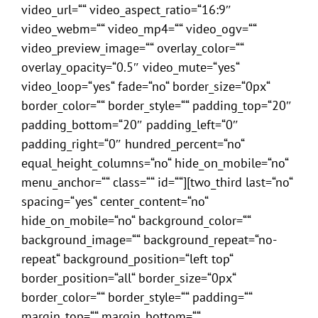
video_url=““ video_aspect_ratio=“16:9″
video_webm=““ video_mp4=““ video_ogv=““
video_preview_image=““ overlay_color=““
overlay_opacity=“0.5″ video_mute=“yes“
video_loop=“yes“ fade=“no“ border_size=“0px“
border_color=““ border_style=““ padding_top=“20″
padding_bottom=“20″ padding_left=“0″
padding_right=“0″ hundred_percent=“no“
equal_height_columns=“no“ hide_on_mobile=“no“
menu_anchor=““ class=““ id=““][two_third last=“no“
spacing=“yes“ center_content=“no“
hide_on_mobile=“no“ background_color=““
background_image=““ background_repeat=“no-
repeat“ background_position=“left top“
border_position=“all“ border_size=“0px“
border_color=““ border_style=““ padding=““
margin_top=““ margin_bottom=““