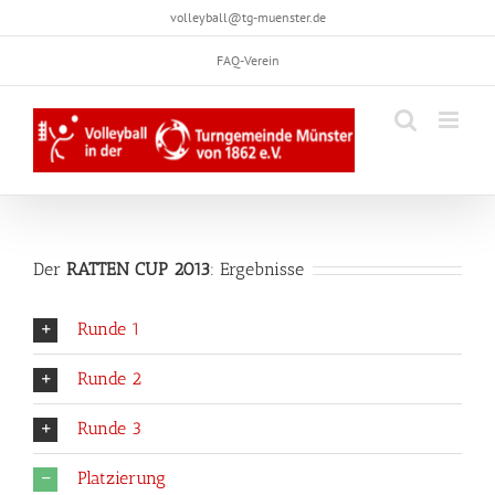
Skip
volleyball@tg-muenster.de
to
FAQ-Verein
content
Der
RATTEN CUP 2013
: Ergebnisse
Runde 1
Runde 2
Runde 3
Platzierung