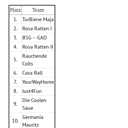
Platz
Team
1.
TurBiene Maja
2.
Rosa Ratten I
3.
BSG – GAD
4.
Rosa Ratten II
Rauchende
5.
Colts
6.
Casa Ball
7.
YourWayHome
8.
Just4Fun
Die Coolen
9.
Säue
Germania
10.
Mauritz