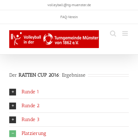
Skip
volleyball@tg-muenster.de
to
FAQ-Verein
content
Der
RATTEN CUP 2016
: Ergebnisse
Runde 1
Runde 2
Runde 3
Platzierung