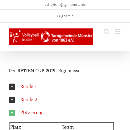
Skip
volleyball@tg-muenster.de
to
FAQ-Verein
content
Der
RATTEN CUP 2019
: Ergebnisse
Runde 1
Runde 2
Platzierung
Platz
Team